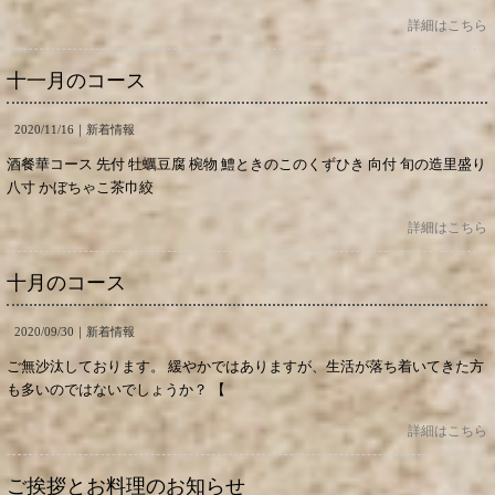
詳細はこちら
十一月のコース
2020/11/16｜
新着情報
酒餐華コース 先付 牡蠣豆腐 椀物 鱧ときのこのくずひき 向付 旬の造里盛り
八寸 かぼちゃこ茶巾絞
詳細はこちら
十月のコース
2020/09/30｜
新着情報
ご無沙汰しております。 緩やかではありますが、生活が落ち着いてきた方
も多いのではないでしょうか？ 【
詳細はこちら
ご挨拶とお料理のお知らせ