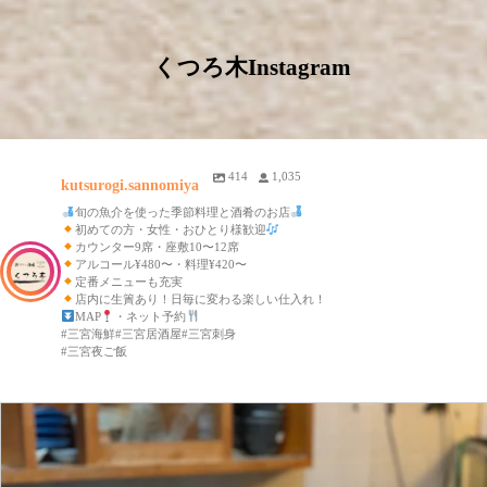
くつろ木Instagram
414
1,035
kutsurogi.sannomiya
旬の魚介を使った季節料理と酒肴のお店
初めての方・女性・おひとり様歓迎
カウンター9席・座敷10〜12席
アルコール¥480〜・料理¥420〜
定番メニューも充実
店内に生簀あり！日毎に変わる楽しい仕入れ！
MAP
・ネット予約
#三宮海鮮#三宮居酒屋#三宮刺身
#三宮夜ご飯
kutsurogi.sannomiya
7月 11