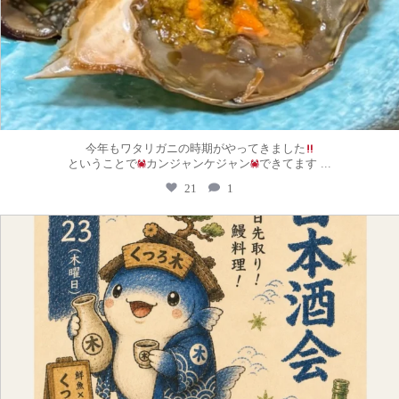
今年もワタリガニの時期がやってきました
...
ということで
カンジャンケジャン
できてます
21
1
kutsurogi.sannomiya
6月 13