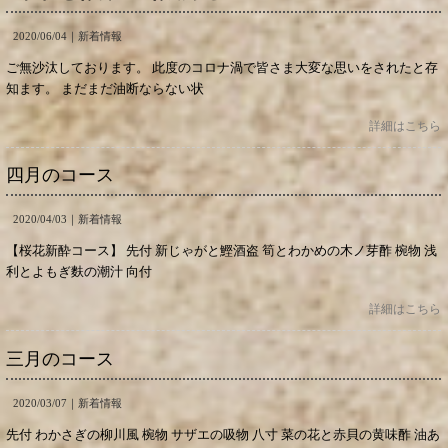
2020/06/04｜
新着情報
ご無沙汰しております。 此度のコロナ渦で皆さま大変な思いをされたと存
知ます。 まだまだ油断ならない状
詳細はこちら
四月のコース
2020/04/03｜
新着情報
【桜花新酔コース】 先付 新じゃがと鰹酒盗 筍とわかめの木ノ芽酢 椀物 浅
利とよもぎ麩の潮汁 向付
詳細はこちら
三月のコース
2020/03/07｜
新着情報
先付 わかさぎの柳川風 椀物 サザエの吸物 八寸 菜の花と赤貝の黄味酢 油あ