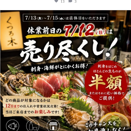
13
3
kutsurogi.sannomiya
7月 10