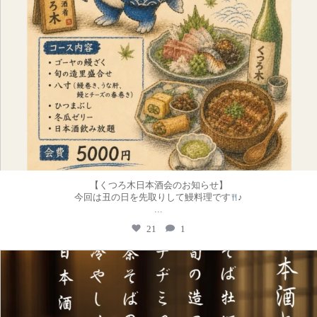
【くつろ木日本酒会のお知らせ】
今回は丑の日を先取りして鰻料理です
♪
...
21
1
kutsurogi.sannomiya
4月 24