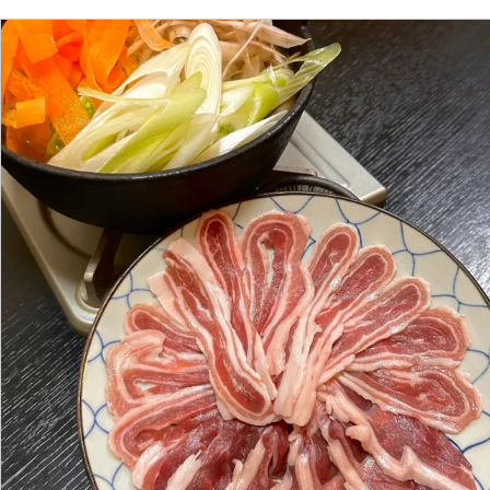
kutsurogi.sannomiya
4月 2