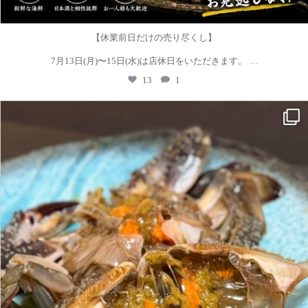
【休業前日だけの売り尽くし】
...
7月13日(月)〜15日(水)は店休日をいただきます。
13
1
kutsurogi.sannomiya
6月 16