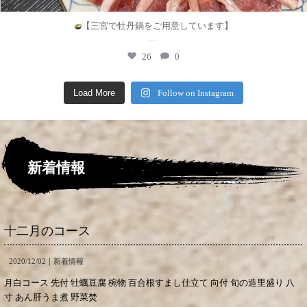
【三宮で牡丹鍋をご用意しています】
...
26
0
Load More
Follow on Instagram
新着情報
十二月のコース
2020/12/02｜
新着情報
月白コース 先付 牡蠣豆腐 椀物 百合根すまし仕立て 向付 旬の造里盛り 八
寸 あん肝うま煮 野菜焚