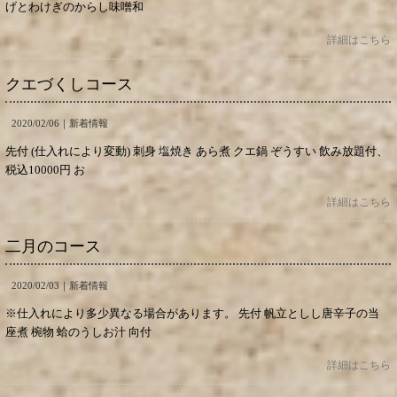
げとわけぎのからし味噌和
詳細はこちら
クエづくしコース
2020/02/06｜
新着情報
先付 (仕入れにより変動) 刺身 塩焼き あら煮 クエ鍋 ぞうすい 飲み放題付、
税込10000円 お
詳細はこちら
二月のコース
2020/02/03｜
新着情報
※仕入れにより多少異なる場合があります。 先付 帆立としし唐辛子の当
座煮 椀物 蛤のうしお汁 向付
詳細はこちら