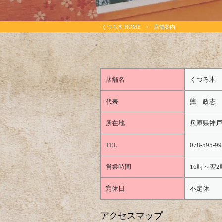
くつろ木 HOME
>
店舗案内
店舗名
くつろ木
代表
龔 政志
所在地
兵庫県神戸市
TEL
078-595-99
営業時間
16時～翌
定休日
不定休
アクセスマップ