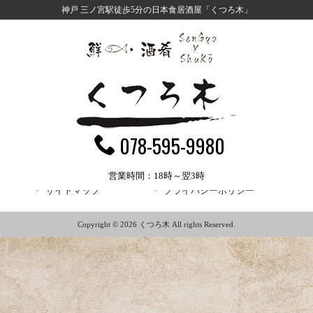
神戸 三ノ宮駅徒歩5分の日本食居酒屋「くつろ木」
MENU
くつろ木 HOME
>
新着情報
>
意外と痛いらしい、、、
本日はモクズ蟹がいます。挟まれると地味に痛いらしいです(そ
う説明していた仕入先の人は今日ワタリガニに挟まれて泣いたそ
うです)
« 前のページ
後のページ »
078-595-9980
営業時間：18時～翌3時
サイトマップ
プライバシーポリシー
Copyright © 2026 くつろ木 All rights Reserved.